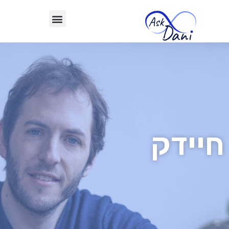
חיידק