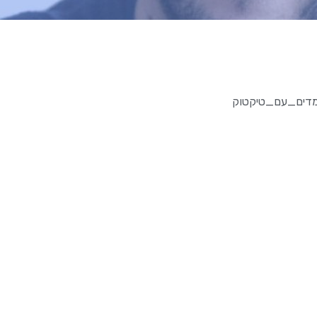
דים_עם_טיקטוק