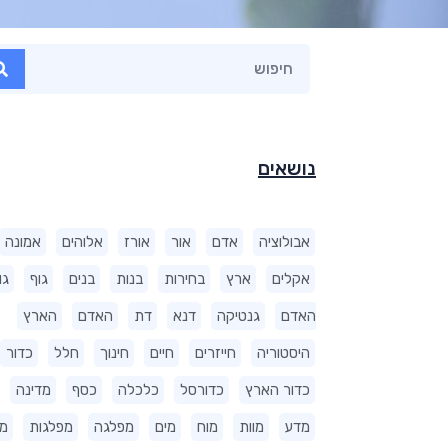
נושאים
אבולוציה
אדם
אור
אורז
אלוהים
אמונה
אקלים
ארץ
בחירות
בנות
בנים
גוף
גו
האדם
גנטיקה
דנא
דת
האדם
הארץ
היסטוריה
חייזרים
חיים
חינוך
חלל
כדור
כדור הארץ
כדורסל
כלכלה
כסף
מדינה
מדע
מוות
מוח
מים
מפלגה
מפלגות
מ