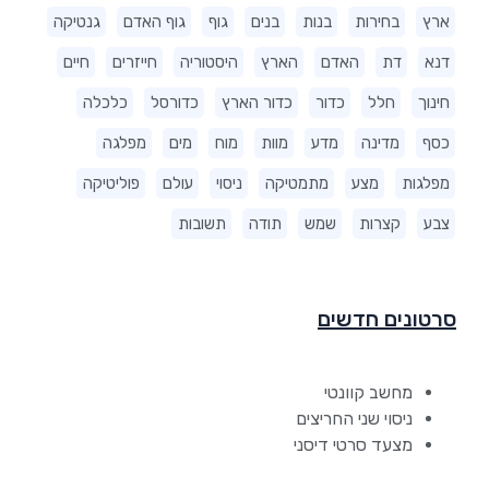
ארץ
בחירות
בנות
בנים
גוף
גוף האדם
גנטיקה
דנא
דת
האדם
הארץ
היסטוריה
חייזרים
חיים
חינוך
חלל
כדור
כדור הארץ
כדורסל
כלכלה
כסף
מדינה
מדע
מוות
מוח
מים
מפלגה
מפלגות
מצע
מתמטיקה
ניסוי
עולם
פוליטיקה
צבע
קצרות
שמש
תודה
תשובות
סרטונים חדשים
מחשב קוונטי
ניסוי שני החריצים
מצעד סרטי דיסני