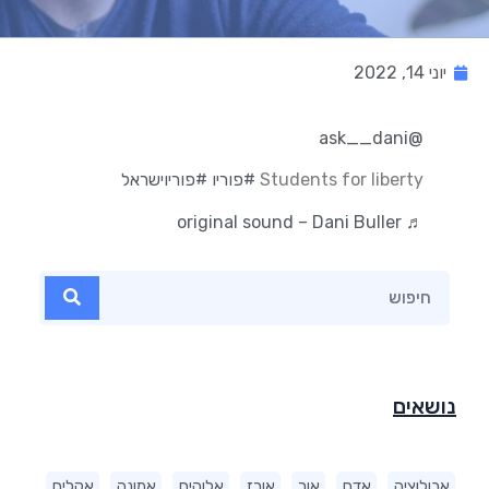
יוני 14, 2022
@ask__dani
Students for liberty
#פוריו
#פוריוישראל
♬ original sound – Dani Buller
נושאים
אבולוציה
אדם
אור
אורז
אלוהים
אמונה
אקלים