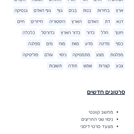
ארץ
בחירות
בנות
בנים
גוף
גוף האדם
גנטיקה
דנא
דת
האדם
הארץ
היסטוריה
חייזרים
חיים
חינוך
חלל
כדור
כדור הארץ
כדורסל
כלכלה
כסף
מדינה
מדע
מוות
מוח
מים
מפלגה
מפלגות
מצע
מתמטיקה
ניסוי
עולם
פוליטיקה
צבע
קצרות
שמש
תודה
תשובות
סרטונים חדשים
מחשב קוונטי
ניסוי שני החריצים
מצעד סרטי דיסני