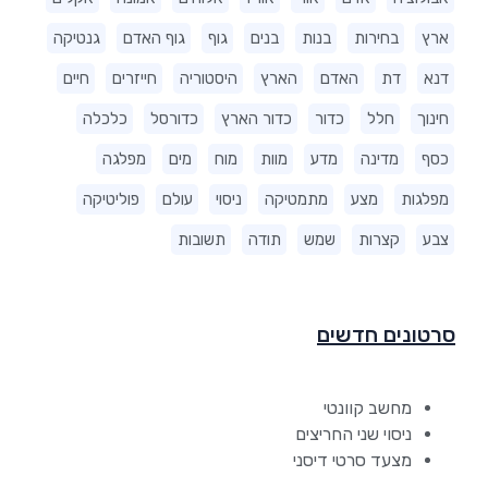
ארץ
בחירות
בנות
בנים
גוף
גוף האדם
גנטיקה
דנא
דת
האדם
הארץ
היסטוריה
חייזרים
חיים
חינוך
חלל
כדור
כדור הארץ
כדורסל
כלכלה
כסף
מדינה
מדע
מוות
מוח
מים
מפלגה
מפלגות
מצע
מתמטיקה
ניסוי
עולם
פוליטיקה
צבע
קצרות
שמש
תודה
תשובות
סרטונים חדשים
מחשב קוונטי
ניסוי שני החריצים
מצעד סרטי דיסני