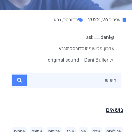
אפריל 26, 2022
כדורסל
,
נבא
@ask__dani
עדכון פלייאוף
#כדורסל
#נבא
♬ original sound – Dani Buller
נושאים
אבולוציה
אדם
אור
אורז
אלוהים
אמונה
אקלים