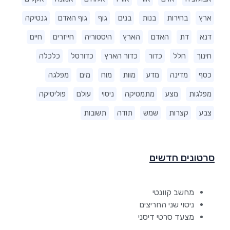
ארץ
בחירות
בנות
בנים
גוף
גוף האדם
גנטיקה
דנא
דת
האדם
הארץ
היסטוריה
חייזרים
חיים
חינוך
חלל
כדור
כדור הארץ
כדורסל
כלכלה
כסף
מדינה
מדע
מוות
מוח
מים
מפלגה
מפלגות
מצע
מתמטיקה
ניסוי
עולם
פוליטיקה
צבע
קצרות
שמש
תודה
תשובות
סרטונים חדשים
מחשב קוונטי
ניסוי שני החריצים
מצעד סרטי דיסני