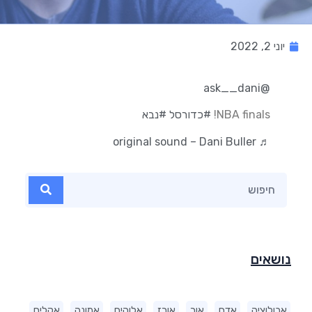
יוני 2, 2022
@ask__dani
NBA finals!
#כדורסל
#נבא
♬ original sound – Dani Buller
נושאים
אבולוציה
אדם
אור
אורז
אלוהים
אמונה
אקלים