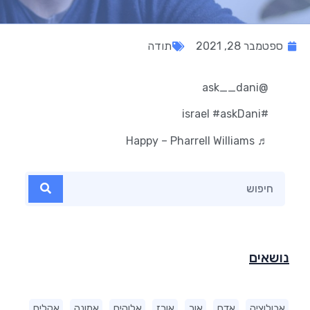
ספטמבר 28, 2021
תודה
@ask__dani
#askDani
#israel
♬ Happy – Pharrell Williams
נושאים
אבולוציה
אדם
אור
אורז
אלוהים
אמונה
אקלים