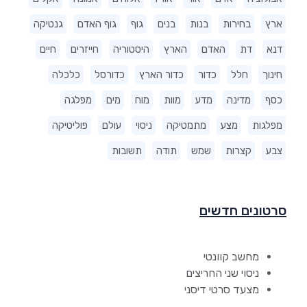
ארץ
בחירות
בנות
בנים
גוף
גוף האדם
גנטיקה
דנא
דת
האדם
הארץ
היסטוריה
חייזרים
חיים
חינוך
חלל
כדור
כדור הארץ
כדורסל
כלכלה
כסף
מדינה
מדע
מוות
מוח
מים
מפלגה
מפלגות
מצע
מתמטיקה
ניסוי
עולם
פוליטיקה
צבע
קצרות
שמש
תודה
תשובות
סרטונים חדשים
מחשב קוונטי
ניסוי שני החריצים
מצעד סרטי דיסני