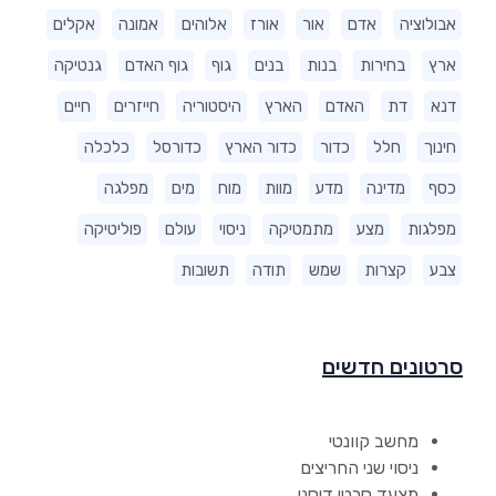
אבולוציה
אדם
אור
אורז
אלוהים
אמונה
אקלים
ארץ
בחירות
בנות
בנים
גוף
גוף האדם
גנטיקה
דנא
דת
האדם
הארץ
היסטוריה
חייזרים
חיים
חינוך
חלל
כדור
כדור הארץ
כדורסל
כלכלה
כסף
מדינה
מדע
מוות
מוח
מים
מפלגה
מפלגות
מצע
מתמטיקה
ניסוי
עולם
פוליטיקה
צבע
קצרות
שמש
תודה
תשובות
סרטונים חדשים
מחשב קוונטי
ניסוי שני החריצים
מצעד סרטי דיסני