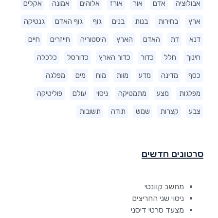
אבולוציה
אדם
אור
אורז
אלוהים
אמונה
אקלים
ארץ
בחירות
בנות
בנים
גוף
גוף האדם
גנטיקה
דנא
דת
האדם
הארץ
היסטוריה
חייזרים
חיים
חינוך
חלל
כדור
כדור הארץ
כדורסל
כלכלה
כסף
מדינה
מדע
מוות
מוח
מים
מפלגה
מפלגות
מצע
מתמטיקה
ניסוי
עולם
פוליטיקה
צבע
קצרות
שמש
תודה
תשובות
סרטונים חדשים
מחשב קוונטי
ניסוי שני החריצים
מצעד סרטי דיסני