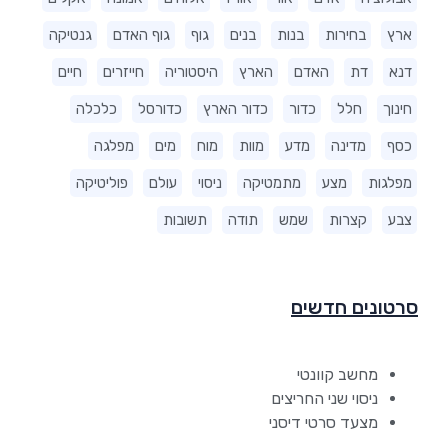
ארץ
בחירות
בנות
בנים
גוף
גוף האדם
גנטיקה
דנא
דת
האדם
הארץ
היסטוריה
חייזרים
חיים
חינוך
חלל
כדור
כדור הארץ
כדורסל
כלכלה
כסף
מדינה
מדע
מוות
מוח
מים
מפלגה
מפלגות
מצע
מתמטיקה
ניסוי
עולם
פוליטיקה
צבע
קצרות
שמש
תודה
תשובות
סרטונים חדשים
מחשב קוונטי
ניסוי שני החריצים
מצעד סרטי דיסני