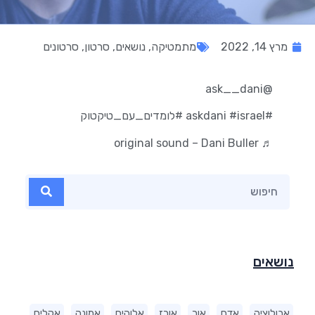
מרץ 14, 2022
מתמטיקה
,
נושאים
,
סרטון
,
סרטונים
@ask__dani
#askdani
#israel
#לומדים_עם_טיקטוק
♬ original sound – Dani Buller
נושאים
אבולוציה
אדם
אור
אורז
אלוהים
אמונה
אקלים