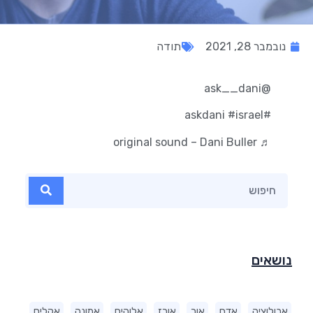
נובמבר 28, 2021
תודה
@ask__dani
#israel
#askdani
♬ original sound – Dani Buller
נושאים
אבולוציה
אדם
אור
אורז
אלוהים
אמונה
אקלים