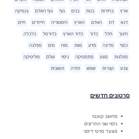
ארץ
בחירות
בנות
בנים
גוף
גוף האדם
גנטיקה
דנא
דת
האדם
הארץ
היסטוריה
חייזרים
חיים
חינוך
חלל
כדור
כדור הארץ
כדורסל
כלכלה
כסף
מדינה
מדע
מוות
מוח
מים
מפלגה
מפלגות
מצע
מתמטיקה
ניסוי
עולם
פוליטיקה
צבע
קצרות
שמש
תודה
תשובות
סרטונים חדשים
מחשב קוונטי
ניסוי שני החריצים
מצעד סרטי דיסני