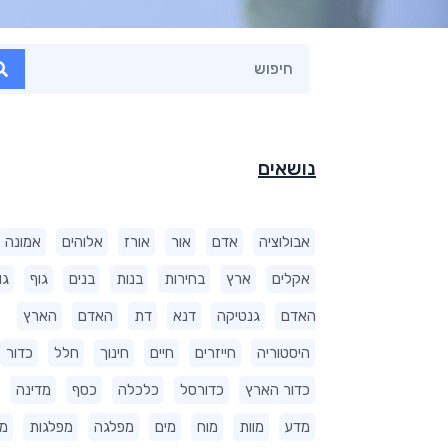
נושאים
אבולוציה
אדם
אור
אורז
אלוהים
אמונה
אקלים
ארץ
בחירות
בנות
בנים
גוף
גו
האדם
גנטיקה
דנא
דת
האדם
הארץ
היסטוריה
חייזרים
חיים
חינוך
חלל
כדור
כדור הארץ
כדורסל
כלכלה
כסף
מדינה
מדע
מוות
מוח
מים
מפלגה
מפלגות
מ