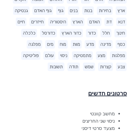
ארץ
בחירות
בנות
בנים
גוף
גוף האדם
גנטיקה
דנא
דת
האדם
הארץ
היסטוריה
חייזרים
חיים
חינוך
חלל
כדור
כדור הארץ
כדורסל
כלכלה
כסף
מדינה
מדע
מוות
מוח
מים
מפלגה
מפלגות
מצע
מתמטיקה
ניסוי
עולם
פוליטיקה
צבע
קצרות
שמש
תודה
תשובות
סרטונים חדשים
מחשב קוונטי
ניסוי שני החריצים
מצעד סרטי דיסני