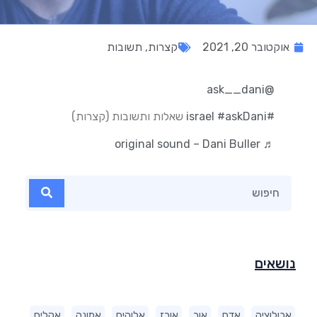
אוקטובר 20, 2021
קצרות
,
תשובות
@ask__dani
#israel
#askDani
שאלות ותשובות (קצרות)
♬ original sound – Dani Buller
נושאים
אבולוציה
אדם
אור
אורז
אלוהים
אמונה
אקלים