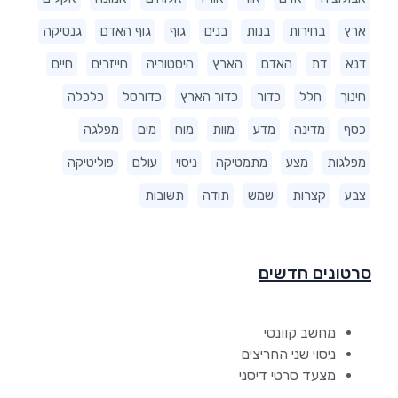
ארץ
בחירות
בנות
בנים
גוף
גוף האדם
גנטיקה
דנא
דת
האדם
הארץ
היסטוריה
חייזרים
חיים
חינוך
חלל
כדור
כדור הארץ
כדורסל
כלכלה
כסף
מדינה
מדע
מוות
מוח
מים
מפלגה
מפלגות
מצע
מתמטיקה
ניסוי
עולם
פוליטיקה
צבע
קצרות
שמש
תודה
תשובות
סרטונים חדשים
מחשב קוונטי
ניסוי שני החריצים
מצעד סרטי דיסני