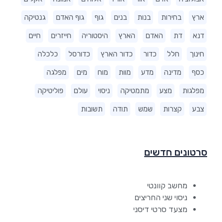
ארץ
בחירות
בנות
בנים
גוף
גוף האדם
גנטיקה
דנא
דת
האדם
הארץ
היסטוריה
חייזרים
חיים
חינוך
חלל
כדור
כדור הארץ
כדורסל
כלכלה
כסף
מדינה
מדע
מוות
מוח
מים
מפלגה
מפלגות
מצע
מתמטיקה
ניסוי
עולם
פוליטיקה
צבע
קצרות
שמש
תודה
תשובות
סרטונים חדשים
מחשב קוונטי
ניסוי שני החריצים
מצעד סרטי דיסני