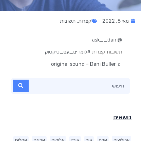
מאי 8, 2022
קצרות
,
תשובות
@ask__dani
תשובות קצרות
#לומדים_עם_טיקטוק
♬ original sound – Dani Buller
נושאים
אבולוציה
אדם
אור
אורז
אלוהים
אמונה
אקלים