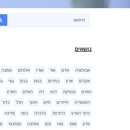
נושאים
אבולוציה
אדם
אור
אורז
אלוהים
אמונה
אקלים
ארץ
בחירות
בנות
בנים
גוף
גו
האדם
גנטיקה
דנא
דת
האדם
הארץ
היסטוריה
חייזרים
חיים
חינוך
חלל
כדור
כדור הארץ
כדורסל
כלכלה
כסף
מדינה
מדע
מוות
מוח
מים
מפלגה
מפלגות
מ