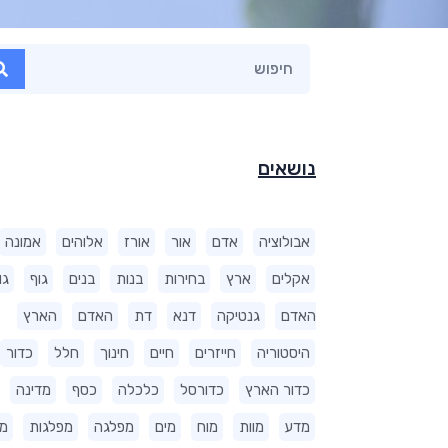
נושאים
אבולוציה
אדם
אור
אורז
אלוהים
אמונה
אקלים
ארץ
בחירות
בנות
בנים
גוף
גו
האדם
גנטיקה
דנא
דת
האדם
הארץ
היסטוריה
חייזרים
חיים
חינוך
חלל
כדור
כדור הארץ
כדורסל
כלכלה
כסף
מדינה
מדע
מוות
מוח
מים
מפלגה
מפלגות
מ