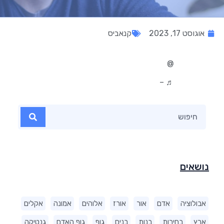
אוגוסט 17, 2023
קנאביס
@
♬ –
נושאים
אבולוציה
אדם
אור
אורז
אלוהים
אמונה
אקלים
ארץ
בחירות
בנות
בנים
גוף
גוף האדם
גנטיקה