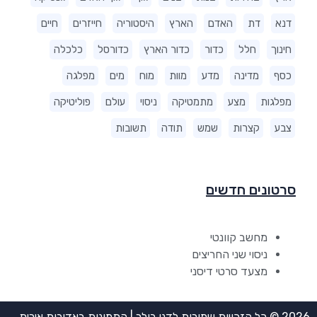
דנא
דת
האדם
הארץ
היסטוריה
חייזרים
חיים
חינוך
חלל
כדור
כדור הארץ
כדורסל
כלכלה
כסף
מדינה
מדע
מוות
מוח
מים
מפלגה
מפלגות
מצע
מתמטיקה
ניסוי
עולם
פוליטיקה
צבע
קצרות
שמש
תודה
תשובות
סרטונים חדשים
מחשב קוונטי
ניסוי שני החריצים
מצעד סרטי דיסני
2026 © כל הזכויות שמורות לדני בולר | התמונות באדיבות אירית