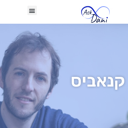
קנאביס