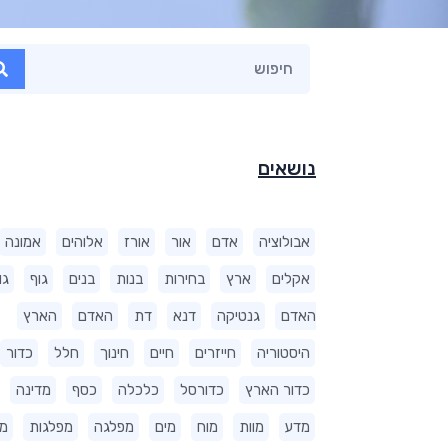
נושאים
אבולוציה
אדם
אור
אורז
אלוהים
אמונה
אקלים
ארץ
בחירות
בנות
בנים
גוף
גו
האדם
גנטיקה
דנא
דת
האדם
הארץ
היסטוריה
חייזרים
חיים
חינוך
חלל
כדור
כדור הארץ
כדורסל
כלכלה
כסף
מדינה
מדע
מוות
מוח
מים
מפלגה
מפלגות
מ