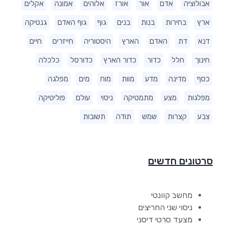
אבולוציה
אדם
אור
אורז
אלוהים
אמונה
אקלים
ארץ
בחירות
בנות
בנים
גוף
גוף האדם
גנטיקה
דנא
דת
האדם
הארץ
היסטוריה
חייזרים
חיים
חינוך
חלל
כדור
כדור הארץ
כדורסל
כלכלה
כסף
מדינה
מדע
מוות
מוח
מים
מפלגה
מפלגות
מצע
מתמטיקה
ניסוי
עולם
פוליטיקה
צבע
קצרות
שמש
תודה
תשובות
סרטונים חדשים
מחשב קוונטי
ניסוי שני החריצים
מצעד סרטי דיסני