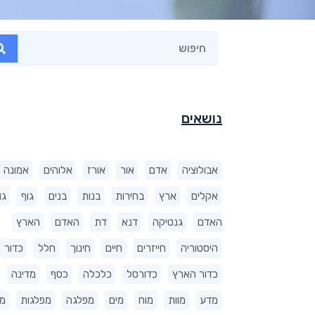
נושאים
אבולוציה
אדם
אור
אורז
אלוהים
אמונה
אקלים
ארץ
בחירות
בנות
בנים
גוף
גו
האדם
גנטיקה
דנא
דת
האדם
הארץ
היסטוריה
חייזרים
חיים
חינוך
חלל
כדור
כדור הארץ
כדורסל
כלכלה
כסף
מדינה
מדע
מוות
מוח
מים
מפלגה
מפלגות
מ