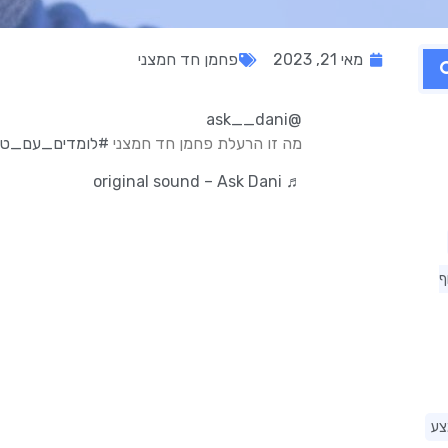
מאי 21, 2023
פחמן חד חמצני
@ask__dani
מה זו הרעלת פחמן חד חמצני
#לומדים_עם_טי
♬ original sound – Ask Dani
ף
צע