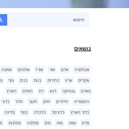
נושאים
אבולוציה
אדם
אור
אורז
אלוהים
אמונה
אקלים
ארץ
בחירות
בנות
בנים
גוף
גו
האדם
גנטיקה
דנא
דת
האדם
הארץ
היסטוריה
חייזרים
חיים
חינוך
חלל
כדור
כדור הארץ
כדורסל
כלכלה
כסף
מדינה
מדע
מוות
מוח
מים
מפלגה
מפלגות
מ