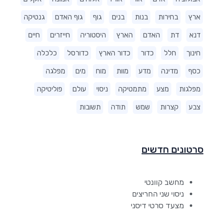
ארץ
בחירות
בנות
בנים
גוף
גוף האדם
גנטיקה
דנא
דת
האדם
הארץ
היסטוריה
חייזרים
חיים
חינוך
חלל
כדור
כדור הארץ
כדורסל
כלכלה
כסף
מדינה
מדע
מוות
מוח
מים
מפלגה
מפלגות
מצע
מתמטיקה
ניסוי
עולם
פוליטיקה
צבע
קצרות
שמש
תודה
תשובות
סרטונים חדשים
מחשב קוונטי
ניסוי שני החריצים
מצעד סרטי דיסני