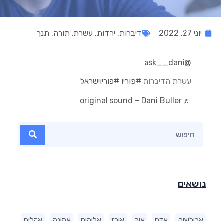
יוני 27, 2022
דיברות
,
יהדות
,
עשרת
,
תורה
,
תנך
@ask__dani
עשרת הדיברות
#פוריו
#פוריוישראל
♬ original sound – Dani Buller
נושאים
אבולוציה
אדם
אור
אורז
אלוהים
אמונה
אקלים