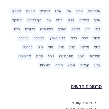
אבולוציה
אדם
אור
אורז
אלוהים
אמונה
אקלים
ארץ
בחירות
בנות
בנים
גוף
גוף האדם
גנטיקה
דנא
דת
האדם
הארץ
היסטוריה
חייזרים
חיים
חינוך
חלל
כדור
כדור הארץ
כדורסל
כלכלה
כסף
מדינה
מדע
מוות
מוח
מים
מפלגה
מפלגות
מצע
מתמטיקה
ניסוי
עולם
פוליטיקה
צבע
קצרות
שמש
תודה
תשובות
סרטונים חדשים
מחשב קוונטי
ניסוי שני החריצים