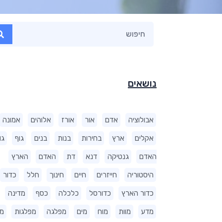
נושאים
אבולוציה
אדם
אור
אורז
אלוהים
אמונה
אקלים
ארץ
בחירות
בנות
בנים
גוף
גו
האדם
גנטיקה
דנא
דת
האדם
הארץ
היסטוריה
חייזרים
חיים
חינוך
חלל
כדור
כדור הארץ
כדורסל
כלכלה
כסף
מדינה
מדע
מוות
מוח
מים
מפלגה
מפלגות
מ