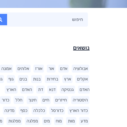
נושאים
אבולוציה
אדם
אור
אורז
אלוהים
אמונה
אקלים
ארץ
בחירות
בנות
בנים
גוף
גו
האדם
גנטיקה
דנא
דת
האדם
הארץ
היסטוריה
חייזרים
חיים
חינוך
חלל
כדור
כדור הארץ
כדורסל
כלכלה
כסף
מדינה
מדע
מוות
מוח
מים
מפלגה
מפלגות
מ