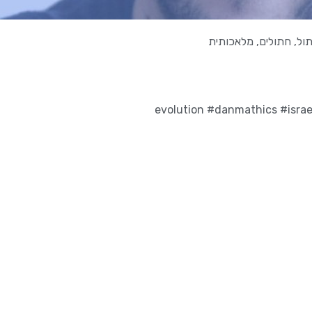
ול
,
חתולים
,
מלאכותית
#danmathics
#israe