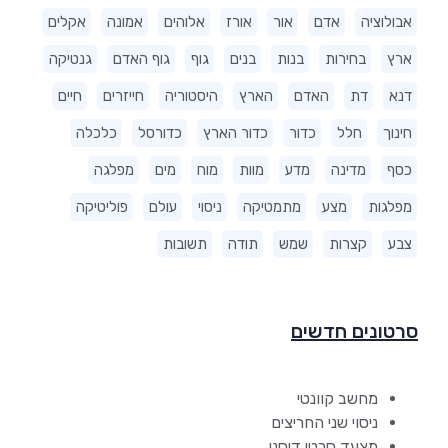
אבולוציה
אדם
אור
אורז
אלוהים
אמונה
אקלים
ארץ
בחירות
בנות
בנים
גוף
גוף האדם
גנטיקה
דנא
דת
האדם
הארץ
היסטוריה
חייזרים
חיים
חינוך
חלל
כדור
כדור הארץ
כדורסל
כלכלה
כסף
מדינה
מדע
מוות
מוח
מים
מפלגה
מפלגות
מצע
מתמטיקה
ניסוי
עולם
פוליטיקה
צבע
קצרות
שמש
תודה
תשובות
סרטונים חדשים
מחשב קוונטי
ניסוי שני החריצים
מצעד סרטי דיסני