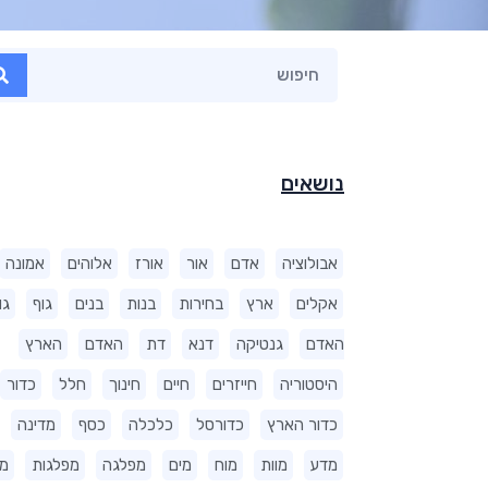
נושאים
אבולוציה
אדם
אור
אורז
אלוהים
אמונה
אקלים
ארץ
בחירות
בנות
בנים
גוף
גו
האדם
גנטיקה
דנא
דת
האדם
הארץ
היסטוריה
חייזרים
חיים
חינוך
חלל
כדור
כדור הארץ
כדורסל
כלכלה
כסף
מדינה
מדע
מוות
מוח
מים
מפלגה
מפלגות
מ