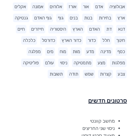
אבולוציה
אדם
אור
אורז
אלוהים
אמונה
אקלים
ארץ
בחירות
בנות
בנים
גוף
גוף האדם
גנטיקה
דנא
דת
האדם
הארץ
היסטוריה
חייזרים
חיים
חינוך
חלל
כדור
כדור הארץ
כדורסל
כלכלה
כסף
מדינה
מדע
מוות
מוח
מים
מפלגה
מפלגות
מצע
מתמטיקה
ניסוי
עולם
פוליטיקה
צבע
קצרות
שמש
תודה
תשובות
סרטונים חדשים
מחשב קוונטי
ניסוי שני החריצים
מצעד סרטי דיסני