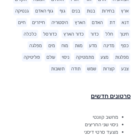
ארץ
בחירות
בנות
בנים
גוף
גוף האדם
גנטיקה
דנא
דת
האדם
הארץ
היסטוריה
חייזרים
חיים
חינוך
חלל
כדור
כדור הארץ
כדורסל
כלכלה
כסף
מדינה
מדע
מוות
מוח
מים
מפלגה
מפלגות
מצע
מתמטיקה
ניסוי
עולם
פוליטיקה
צבע
קצרות
שמש
תודה
תשובות
סרטונים חדשים
מחשב קוונטי
ניסוי שני החריצים
מצעד סרטי דיסני