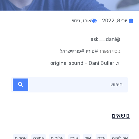
יולי 8, 2022
אורז
,
ניסוי
@ask__dani
ניסוי האורז
#פוריו
#פוריוישראל
♬ original sound – Dani Buller
נושאים
אבולוציה
אדם
אור
אורז
אלוהים
אמונה
אקלים