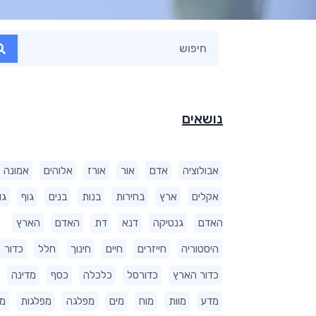
נושאים
אבולוציה
אדם
אור
אורז
אלוהים
אמונה
אקלים
ארץ
בחירות
בנות
בנים
גוף
גו
האדם
גנטיקה
דנא
דת
האדם
הארץ
היסטוריה
חייזרים
חיים
חינוך
חלל
כדור
כדור הארץ
כדורסל
כלכלה
כסף
מדינה
מדע
מוות
מוח
מים
מפלגה
מפלגות
מ