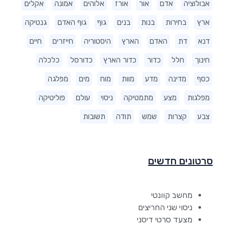
אבולוציה
אדם
אור
אורז
אלוהים
אמונה
אקלים
ארץ
בחירות
בנות
בנים
גוף
גוף האדם
גנטיקה
דנא
דת
האדם
הארץ
היסטוריה
חייזרים
חיים
חינוך
חלל
כדור
כדור הארץ
כדורסל
כלכלה
כסף
מדינה
מדע
מוות
מוח
מים
מפלגה
מפלגות
מצע
מתמטיקה
ניסוי
עולם
פוליטיקה
צבע
קצרות
שמש
תודה
תשובות
סרטונים חדשים
מחשב קוונטי
ניסוי שני החריצים
מצעד סרטי דיסני