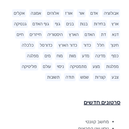
אבולוציה
אדם
אור
אורז
אלוהים
אמונה
אקלים
ארץ
בחירות
בנות
בנים
גוף
גוף האדם
גנטיקה
דנא
דת
האדם
הארץ
היסטוריה
חייזרים
חיים
חינוך
חלל
כדור
כדור הארץ
כדורסל
כלכלה
כסף
מדינה
מדע
מוות
מוח
מים
מפלגה
מפלגות
מצע
מתמטיקה
ניסוי
עולם
פוליטיקה
צבע
קצרות
שמש
תודה
תשובות
סרטונים חדשים
מחשב קוונטי
ניסוי שני החריצים