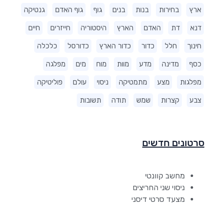
ארץ
בחירות
בנות
בנים
גוף
גוף האדם
גנטיקה
דנא
דת
האדם
הארץ
היסטוריה
חייזרים
חיים
חינוך
חלל
כדור
כדור הארץ
כדורסל
כלכלה
כסף
מדינה
מדע
מוות
מוח
מים
מפלגה
מפלגות
מצע
מתמטיקה
ניסוי
עולם
פוליטיקה
צבע
קצרות
שמש
תודה
תשובות
סרטונים חדשים
מחשב קוונטי
ניסוי שני החריצים
מצעד סרטי דיסני