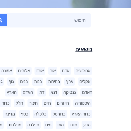
נושאים
אבולוציה
אדם
אור
אורז
אלוהים
אמונה
אקלים
ארץ
בחירות
בנות
בנים
גוף
גו
האדם
גנטיקה
דנא
דת
האדם
הארץ
היסטוריה
חייזרים
חיים
חינוך
חלל
כדור
כדור הארץ
כדורסל
כלכלה
כסף
מדינה
מדע
מוות
מוח
מים
מפלגה
מפלגות
מ