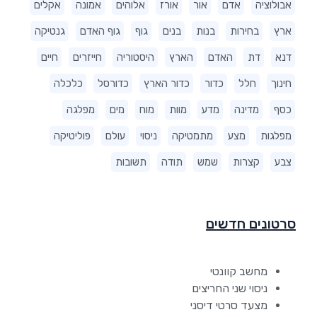
אבולוציה
אדם
אור
אורז
אלוהים
אמונה
אקלים
ארץ
בחירות
בנות
בנים
גוף
גוף האדם
גנטיקה
דנא
דת
האדם
הארץ
היסטוריה
חייזרים
חיים
חינוך
חלל
כדור
כדור הארץ
כדורסל
כלכלה
כסף
מדינה
מדע
מוות
מוח
מים
מפלגה
מפלגות
מצע
מתמטיקה
ניסוי
עולם
פוליטיקה
צבע
קצרות
שמש
תודה
תשובות
סרטונים חדשים
מחשב קוונטי
ניסוי שני החריצים
מצעד סרטי דיסני