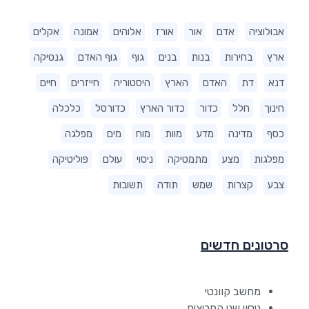
אבולוציה
אדם
אור
אורז
אלוהים
אמונה
אקלים
ארץ
בחירות
בנות
בנים
גוף
גוף האדם
גנטיקה
דנא
דת
האדם
הארץ
היסטוריה
חייזרים
חיים
חינוך
חלל
כדור
כדור הארץ
כדורסל
כלכלה
כסף
מדינה
מדע
מוות
מוח
מים
מפלגה
מפלגות
מצע
מתמטיקה
ניסוי
עולם
פוליטיקה
צבע
קצרות
שמש
תודה
תשובות
סרטונים חדשים
מחשב קוונטי
ניסוי שני החריצים