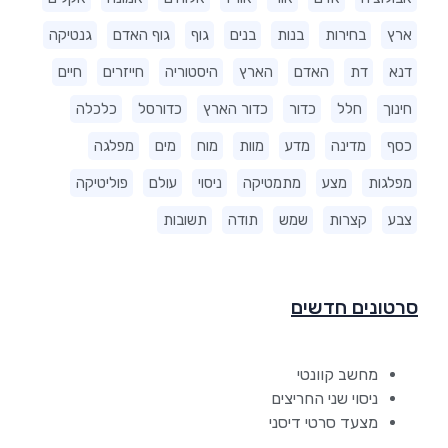
ארץ
בחירות
בנות
בנים
גוף
גוף האדם
גנטיקה
דנא
דת
האדם
הארץ
היסטוריה
חייזרים
חיים
חינוך
חלל
כדור
כדור הארץ
כדורסל
כלכלה
כסף
מדינה
מדע
מוות
מוח
מים
מפלגה
מפלגות
מצע
מתמטיקה
ניסוי
עולם
פוליטיקה
צבע
קצרות
שמש
תודה
תשובות
סרטונים חדשים
מחשב קוונטי
ניסוי שני החריצים
מצעד סרטי דיסני