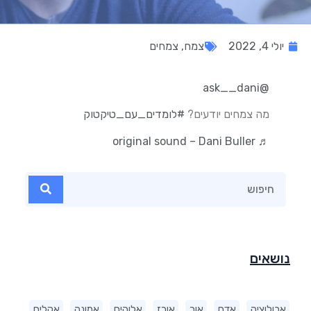
יולי 4, 2022
צמח
,
צמחים
@ask__dani
מה צמחים יודעים?
#לומדים_עם_טיקטוק
♬ original sound – Dani Buller
נושאים
אבולוציה
אדם
אור
אורז
אלוהים
אמונה
אקלים