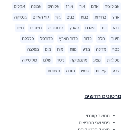
אבולוציה
אדם
אור
אורז
אלוהים
אמונה
אקלים
ארץ
בחירות
בנות
בנים
גוף
גוף האדם
גנטיקה
דנא
דת
האדם
הארץ
היסטוריה
חייזרים
חיים
חינוך
חלל
כדור
כדור הארץ
כדורסל
כלכלה
כסף
מדינה
מדע
מוות
מוח
מים
מפלגה
מפלגות
מצע
מתמטיקה
ניסוי
עולם
פוליטיקה
צבע
קצרות
שמש
תודה
תשובות
סרטונים חדשים
מחשב קוונטי
ניסוי שני החריצים
מצעד סרטי דיסני