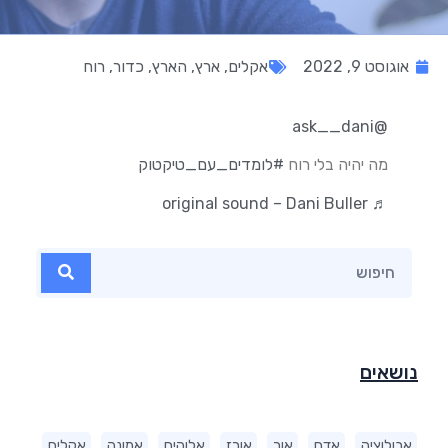
אוגוסט 9, 2022
אקלים
,
ארץ
,
הארץ
,
כדור
,
רוח
@ask__dani
מה יהיה בלי רוח
#לומדים_עם_טיקטוק
♬ original sound – Dani Buller
נושאים
אבולוציה
אדם
אור
אורז
אלוהים
אמונה
אקלים