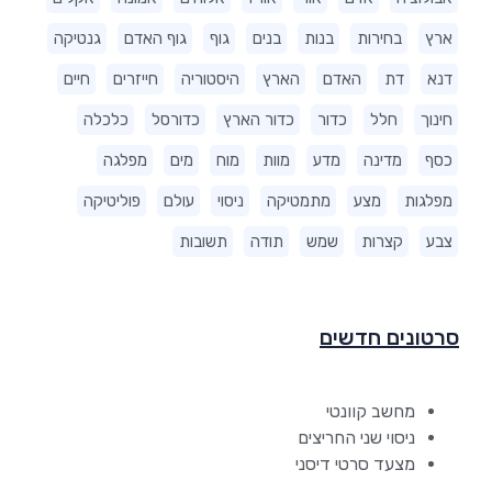
ארץ
בחירות
בנות
בנים
גוף
גוף האדם
גנטיקה
דנא
דת
האדם
הארץ
היסטוריה
חייזרים
חיים
חינוך
חלל
כדור
כדור הארץ
כדורסל
כלכלה
כסף
מדינה
מדע
מוות
מוח
מים
מפלגה
מפלגות
מצע
מתמטיקה
ניסוי
עולם
פוליטיקה
צבע
קצרות
שמש
תודה
תשובות
סרטונים חדשים
מחשב קוונטי
ניסוי שני החריצים
מצעד סרטי דיסני