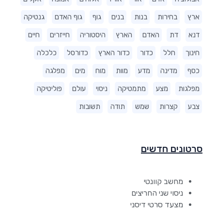
ארץ
בחירות
בנות
בנים
גוף
גוף האדם
גנטיקה
דנא
דת
האדם
הארץ
היסטוריה
חייזרים
חיים
חינוך
חלל
כדור
כדור הארץ
כדורסל
כלכלה
כסף
מדינה
מדע
מוות
מוח
מים
מפלגה
מפלגות
מצע
מתמטיקה
ניסוי
עולם
פוליטיקה
צבע
קצרות
שמש
תודה
תשובות
סרטונים חדשים
מחשב קוונטי
ניסוי שני החריצים
מצעד סרטי דיסני