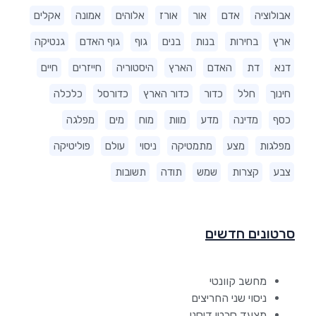
אבולוציה
אדם
אור
אורז
אלוהים
אמונה
אקלים
ארץ
בחירות
בנות
בנים
גוף
גוף האדם
גנטיקה
דנא
דת
האדם
הארץ
היסטוריה
חייזרים
חיים
חינוך
חלל
כדור
כדור הארץ
כדורסל
כלכלה
כסף
מדינה
מדע
מוות
מוח
מים
מפלגה
מפלגות
מצע
מתמטיקה
ניסוי
עולם
פוליטיקה
צבע
קצרות
שמש
תודה
תשובות
סרטונים חדשים
מחשב קוונטי
ניסוי שני החריצים
מצעד סרטי דיסני