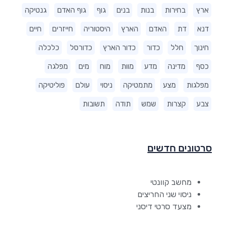
ארץ
בחירות
בנות
בנים
גוף
גוף האדם
גנטיקה
דנא
דת
האדם
הארץ
היסטוריה
חייזרים
חיים
חינוך
חלל
כדור
כדור הארץ
כדורסל
כלכלה
כסף
מדינה
מדע
מוות
מוח
מים
מפלגה
מפלגות
מצע
מתמטיקה
ניסוי
עולם
פוליטיקה
צבע
קצרות
שמש
תודה
תשובות
סרטונים חדשים
מחשב קוונטי
ניסוי שני החריצים
מצעד סרטי דיסני