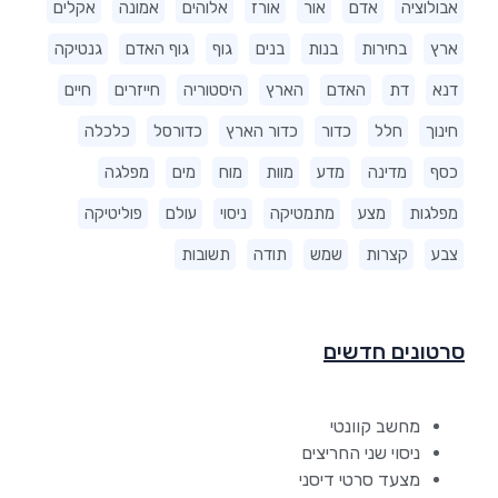
אבולוציה
אדם
אור
אורז
אלוהים
אמונה
אקלים
ארץ
בחירות
בנות
בנים
גוף
גוף האדם
גנטיקה
דנא
דת
האדם
הארץ
היסטוריה
חייזרים
חיים
חינוך
חלל
כדור
כדור הארץ
כדורסל
כלכלה
כסף
מדינה
מדע
מוות
מוח
מים
מפלגה
מפלגות
מצע
מתמטיקה
ניסוי
עולם
פוליטיקה
צבע
קצרות
שמש
תודה
תשובות
סרטונים חדשים
מחשב קוונטי
ניסוי שני החריצים
מצעד סרטי דיסני