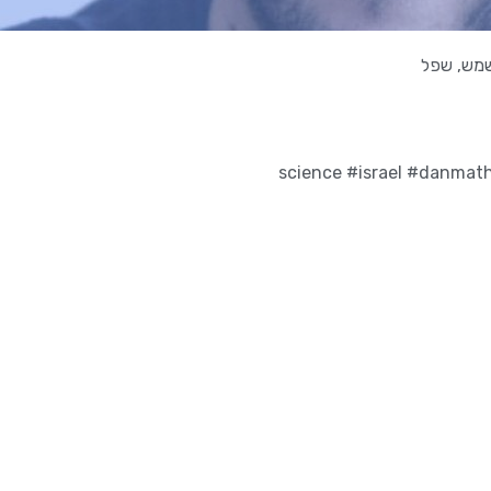
מש
,
שפל
#israel
#danmath