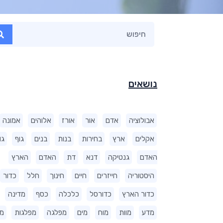
נושאים
אבולוציה
אדם
אור
אורז
אלוהים
אמונה
אקלים
ארץ
בחירות
בנות
בנים
גוף
גו
האדם
גנטיקה
דנא
דת
האדם
הארץ
היסטוריה
חייזרים
חיים
חינוך
חלל
כדור
כדור הארץ
כדורסל
כלכלה
כסף
מדינה
מדע
מוות
מוח
מים
מפלגה
מפלגות
מ