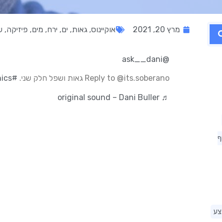
מרץ 20, 2021
אוקיינוס
,
גאות
,
ים
,
ירח
,
מים
,
פיזיקה
,
ש
@ask__dani
Reply to @its.soberano גאות ושפל חלק שני.
#science
ics
♬ original sound – Dani Buller
ף
צע