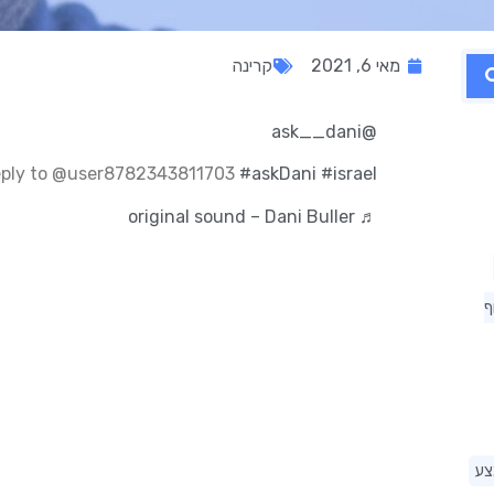
מאי 6, 2021
קרינה
@ask__dani
ply to @user8782343811703
#askDani
#israel
♬ original sound – Dani Buller
ף
צע