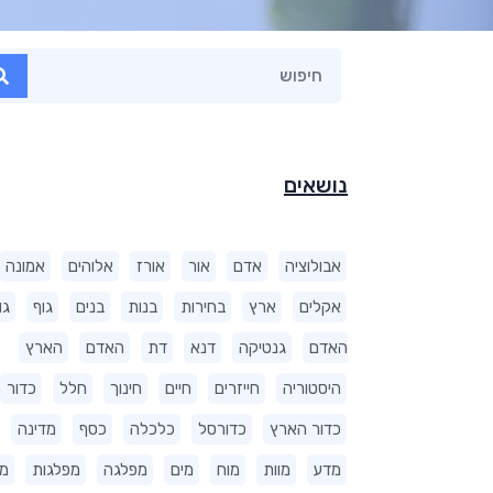
נושאים
אבולוציה
אדם
אור
אורז
אלוהים
אמונה
אקלים
ארץ
בחירות
בנות
בנים
גוף
גו
האדם
גנטיקה
דנא
דת
האדם
הארץ
היסטוריה
חייזרים
חיים
חינוך
חלל
כדור
כדור הארץ
כדורסל
כלכלה
כסף
מדינה
מדע
מוות
מוח
מים
מפלגה
מפלגות
מ