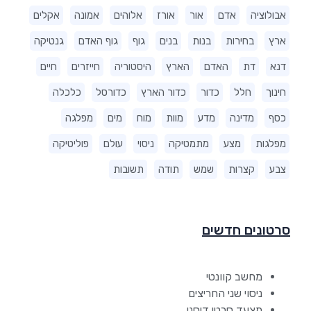
אבולוציה
אדם
אור
אורז
אלוהים
אמונה
אקלים
ארץ
בחירות
בנות
בנים
גוף
גוף האדם
גנטיקה
דנא
דת
האדם
הארץ
היסטוריה
חייזרים
חיים
חינוך
חלל
כדור
כדור הארץ
כדורסל
כלכלה
כסף
מדינה
מדע
מוות
מוח
מים
מפלגה
מפלגות
מצע
מתמטיקה
ניסוי
עולם
פוליטיקה
צבע
קצרות
שמש
תודה
תשובות
סרטונים חדשים
מחשב קוונטי
ניסוי שני החריצים
מצעד סרטי דיסני