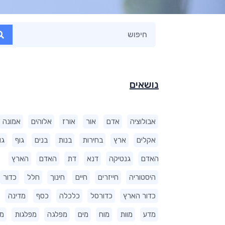
נושאים
אבולוציה
אדם
אור
אורז
אלוהים
אמונה
אקלים
ארץ
בחירות
בנות
בנים
גוף
גו
האדם
גנטיקה
דנא
דת
האדם
הארץ
היסטוריה
חייזרים
חיים
חינוך
חלל
כדור
כדור הארץ
כדורסל
כלכלה
כסף
מדינה
מדע
מוות
מוח
מים
מפלגה
מפלגות
מ