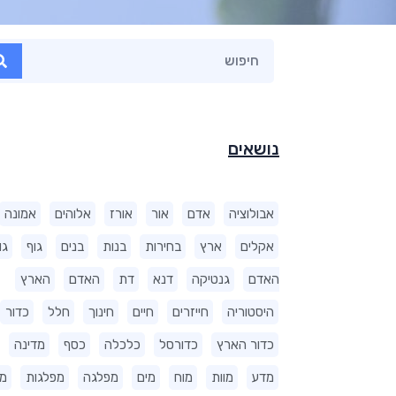
נושאים
אבולוציה
אדם
אור
אורז
אלוהים
אמונה
אקלים
ארץ
בחירות
בנות
בנים
גוף
גו
האדם
גנטיקה
דנא
דת
האדם
הארץ
היסטוריה
חייזרים
חיים
חינוך
חלל
כדור
כדור הארץ
כדורסל
כלכלה
כסף
מדינה
מדע
מוות
מוח
מים
מפלגה
מפלגות
מ