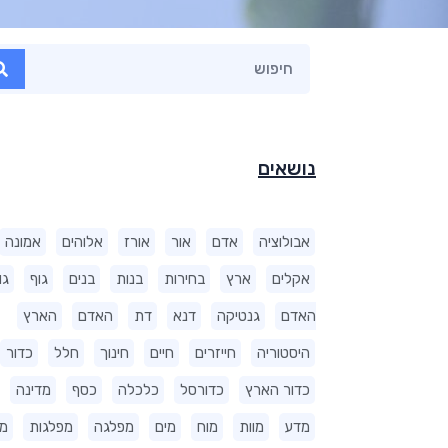
נושאים
אבולוציה
אדם
אור
אורז
אלוהים
אמונה
אקלים
ארץ
בחירות
בנות
בנים
גוף
גו
האדם
גנטיקה
דנא
דת
האדם
הארץ
היסטוריה
חייזרים
חיים
חינוך
חלל
כדור
כדור הארץ
כדורסל
כלכלה
כסף
מדינה
מדע
מוות
מוח
מים
מפלגה
מפלגות
מ