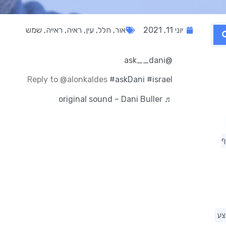
יוני 11, 2021
אור
,
חלל
,
עין
,
ראיה
,
ראייה
,
שמש
@ask__dani
Reply to @alonkaldes
#askDani
#israel
♬ original sound – Dani Buller
ף
צע